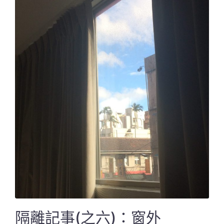
隔離記事(之六)：窗外