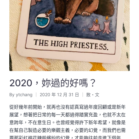
2020，妳過的好嗎？
By
ytchang
2020 年 12 月 31 日
散・文
Posted
Posted
by
in
從好幾年前開始，就再也沒有認真寫過年度回顧或是新年
展望，想著把日常的每一天都過得踏實充盈，也就不太在
意跨年，不在意生日。也曾經覺得許下新年希望，就像是
在幫自己製造必要的樂觀主義，必要的幻覺，而我們也需
要那彩虹棉花糖般繽紛的幻覺，才能夠往前走進下個年