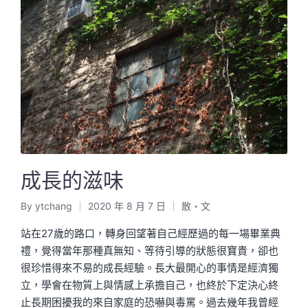
成長的滋味
By
ytchang
2020 年 8 月 7 日
散・文
Posted
Posted
by
in
站在27歲的路口，轉身回望著自己經歷過的每一場畢業典
禮，覺得當年那種真無知、等待引導的狀態很寶貴，卻也
很珍惜得來不易的成長經驗。長大最開心的事情是經濟獨
立，學會在物質上與情感上承擔自己，也終於下定決心終
止長期困擾我的來自家庭的恐嚇與毒罵。過去幾年我曾經