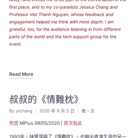
first place, and to my co-panelists Jessica Chang and
Professor Viet Thanh Nguyen, whose feedback and
engagement helped me think with more depth. I am
grateful, too, for the audience listening in from different
parts of the world
and the tech support group for the
event.
Read More
叔叔的《情難枕》
By
ytchang
2020 年 9 月 5 日
散・文
Posted
Posted
by
in
煦悠
MPlus 09/05/2020 |
原文點此
1993年，林慧萍唱了《情難枕》，也唱出表演生涯的另一