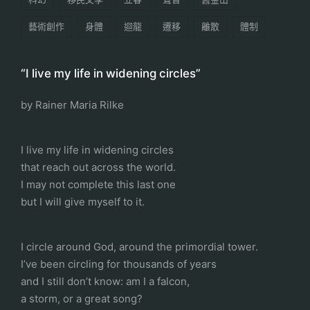
藝術創作
身體
迴龍
遷移
離散
體制
“I live my life in widening circles”
by Rainer Maria Rilke
I live my life in widening circles
that reach out across the world.
I may not complete this last one
but I will give myself to it.
I circle around God, around the primordial tower.
I’ve been circling for thousands of years
and I still don’t know: am I a falcon,
a storm, or a great song?