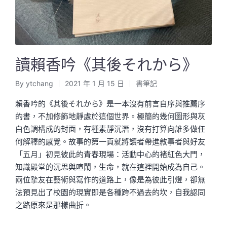
讀賴香吟《其後それから》
By
ytchang
2021 年 1 月 15 日
書筆記
Posted
Posted
by
in
賴香吟的《其後それから》是一本沒有前言自序與推薦序
的書，不加修飾地靜處於這個世界。極簡的幾何圖形與灰
白色調構成的封面，有種素靜沉潛，沒有打算向誰多做任
何解釋的感覺。故事的第一頁就將讀者帶進敘事者與好友
「五月」初見彼此的青春現場：活動中心的褚紅色大門，
知識殿堂的沉思與喧鬧，生命，就在這裡開始成為自己。
兩位摯友在藝術與寫作的道路上，像是為彼此引燈，卻無
法預見出了校園的現實即是各種跨不過去的坎，自我認同
之路原來是那樣曲折。