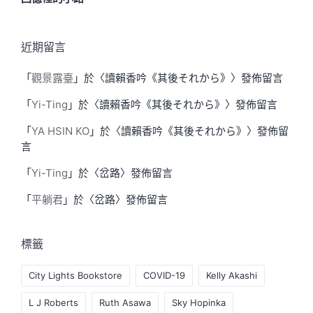
近期留言
「
觀景露臺
」於〈
讀賴香吟《其後それから》
〉發佈留言
「
Yi-Ting
」於〈
讀賴香吟《其後それから》
〉發佈留言
「
YA HSIN KO
」於〈
讀賴香吟《其後それから》
〉發佈留
言
「
Yi-Ting
」於〈
岔路
〉發佈留言
「
平躺君
」於〈
岔路
〉發佈留言
標籤
City Lights Bookstore
COVID-19
Kelly Akashi
L J Roberts
Ruth Asawa
Sky Hopinka