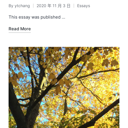
By
ytchang
2020 年 11 月 3 日
Essays
Posted
Posted
by
in
This essay was published …
Read More