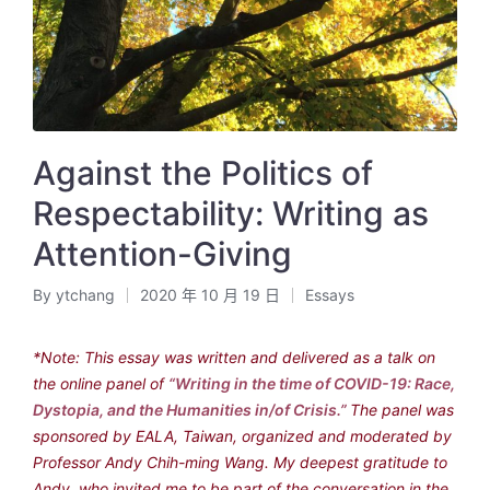
Against the Politics of
Respectability: Writing as
Attention-Giving
By
ytchang
2020 年 10 月 19 日
Essays
Posted
Posted
by
in
*Note: This essay was written and delivered as a talk on
the online panel of
“Writing in the time of COVID-19: Race,
Dystopia, and the Humanities in/of Crisis.”
The panel was
sponsored by EALA, Taiwan, organized and moderated by
Professor Andy Chih-ming Wang. My deepest gratitude to
Andy, who invited me to be part of the conversation in the