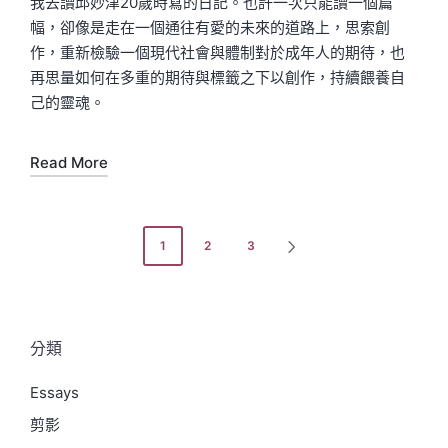
我去讀邱妙津20歲時寫的日記。也許一次只能讀一個篇
幅，卻像是走在一個通往有愛的未來的道路上，思索創
作，重新檢驗一個現代社會與體制對於成年人的期待，也
再思量如何在多重的期待與標籤之下以創作，持續餵養自
己的靈魂。
Read More
文
1
2
3
NEXT
章
PAGE
分
頁
分類
Essays
剪影