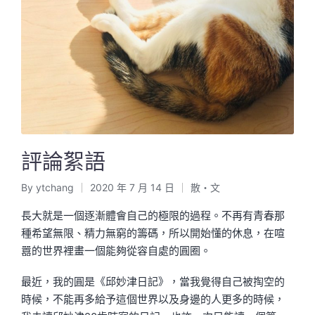
評論絮語
By
ytchang
2020 年 7 月 14 日
散・文
Posted
Posted
by
in
長大就是一個逐漸體會自己的極限的過程。不再有青春那
種希望無限、精力無窮的籌碼，所以開始懂的休息，在喧
囂的世界裡畫一個能夠從容自處的圓圈。
最近，我的圓是《邱妙津日記》，當我覺得自己被掏空的
時候，不能再多給予這個世界以及身邊的人更多的時候，