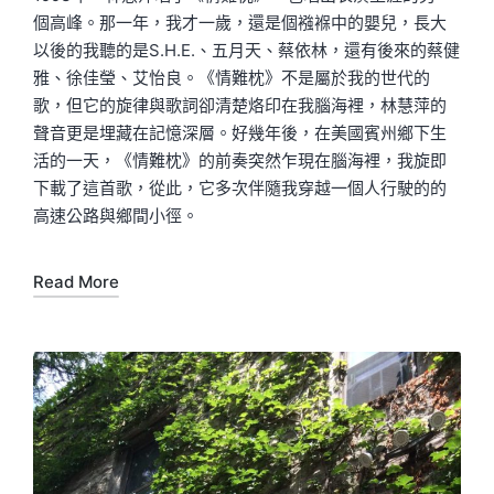
個高峰。那一年，我才一歲，還是個襁褓中的嬰兒，長大
以後的我聽的是S.H.E.、五月天、蔡依林，還有後來的蔡健
雅、徐佳瑩、艾怡良。《情難枕》不是屬於我的世代的
歌，但它的旋律與歌詞卻清楚烙印在我腦海裡，林慧萍的
聲音更是埋藏在記憶深層。好幾年後，在美國賓州鄉下生
活的一天，《情難枕》的前奏突然乍現在腦海裡，我旋即
下載了這首歌，從此，它多次伴隨我穿越一個人行駛的的
高速公路與鄉間小徑。
Read More