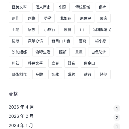
亞美文學
個人歷史
側寫
傳統領域
傷病
創作
創傷
勞動
北加州
原住民
國家
土地
家族
小旅行
展覽
山
帝國與殖民
情感
教學心情
新自由主義
書寫
楊小娜
沙加緬都
流轉生活
照顧
畫畫
白色恐怖
科幻
移民文學
立春
聲音
舊金山
藝術創作
身體
迴龍
遷移
離散
體制
彙整
2026 年 4 月
1
2026 年 2 月
2
2026 年 1 月
1