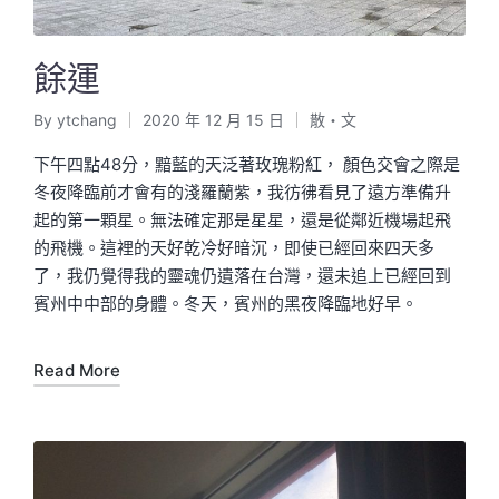
餘運
By
ytchang
2020 年 12 月 15 日
散・文
Posted
Posted
by
in
下午四點48分，黯藍的天泛著玫瑰粉紅， 顏色交會之際是
冬夜降臨前才會有的淺羅蘭紫，我彷彿看見了遠方準備升
起的第一顆星。無法確定那是星星，還是從鄰近機場起飛
的飛機。這裡的天好乾冷好暗沉，即使已經回來四天多
了，我仍覺得我的靈魂仍遺落在台灣，還未追上已經回到
賓州中中部的身體。冬天，賓州的黑夜降臨地好早。
Read More