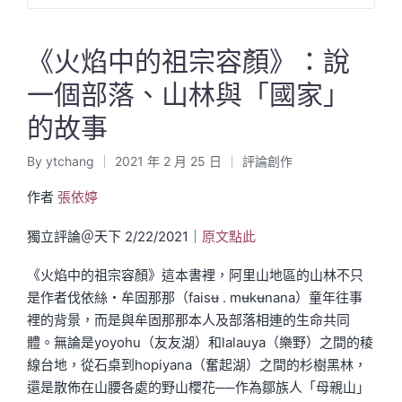
《火焰中的祖宗容顏》：說
一個部落、山林與「國家」
的故事
By
ytchang
2021 年 2 月 25 日
評論創作
Posted
Posted
by
in
作者
張依婷
獨立評論＠天下 2/22/2021｜
原文點此
《火焰中的祖宗容顏》這本書裡，阿里山地區的山林不只
是作者伐依絲・牟固那那（faisʉ . mʉkʉnana）童年往事
裡的背景，而是與牟固那那本人及部落相連的生命共同
體。無論是yoyohu（友友湖）和lalauya（樂野）之間的稜
線台地，從石桌到hopiyana（奮起湖）之間的杉樹黑林，
還是散佈在山腰各處的野山櫻花──作為鄒族人「母親山」