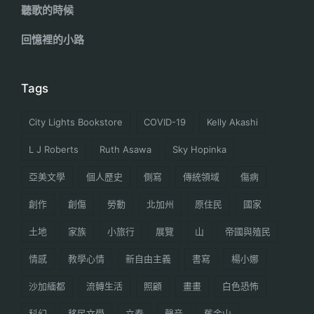
聽歌的時候
回憶裡的小路
Tags
City Lights Bookstore
COVID-19
Kelly Akashi
L J Roberts
Ruth Asawa
Sky Hopinka
亞美文學
個人歷史
側寫
傳統領域
傷病
創作
創傷
勞動
北加州
原住民
國家
土地
家族
小旅行
展覽
山
帝國與殖民
情感
教學心情
新自由主義
書寫
楊小娜
沙加緬都
流轉生活
照顧
畫畫
白色恐怖
科幻
移民文學
立春
聲音
舊金山