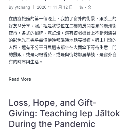
By
ytchang
2020 年 11 月 12 日
散・文
Posted
Posted
by
in
在防疫旅館的第一個晚上，我拍了窗外的街景，跟系上的
好友Ｍ分享。照片裡是我從位在二樓的房間看見的廣州街
夜市，各式的招牌、霓虹燈，還有遊戲機台上不斷閃爍著
的彩色光芒幾乎每個傍晚都準時地點亮街道。週末川流的
人群，還有不分平日與週末都坐在大雨傘下等待生意上門
的攤販，或是叼根香菸，或是與街坊鄰居攀談，是窗外自
有的時序與生活。
Read More
Loss, Hope, and Gift-
Giving: Teaching Iep Jāltok
During the Pandemic