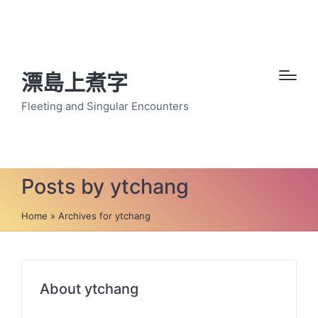
漂島上煮字
Fleeting and Singular Encounters
Posts by ytchang
Home
»
Archives for ytchang
About ytchang