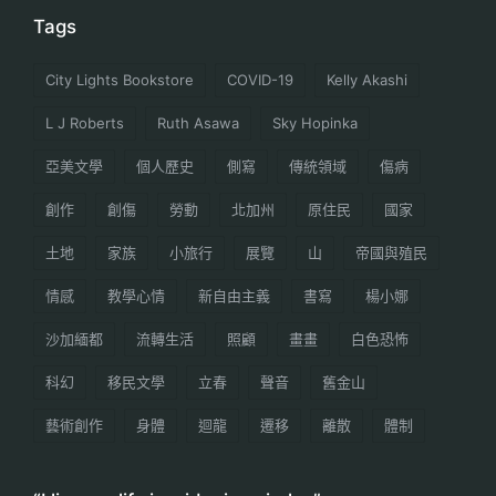
Tags
City Lights Bookstore
COVID-19
Kelly Akashi
L J Roberts
Ruth Asawa
Sky Hopinka
亞美文學
個人歷史
側寫
傳統領域
傷病
創作
創傷
勞動
北加州
原住民
國家
土地
家族
小旅行
展覽
山
帝國與殖民
情感
教學心情
新自由主義
書寫
楊小娜
沙加緬都
流轉生活
照顧
畫畫
白色恐怖
科幻
移民文學
立春
聲音
舊金山
藝術創作
身體
迴龍
遷移
離散
體制