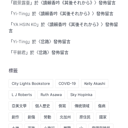
「
觀景露臺
」於〈
讀賴香吟《其後それから》
〉發佈留言
「
Yi-Ting
」於〈
讀賴香吟《其後それから》
〉發佈留言
「
YA HSIN KO
」於〈
讀賴香吟《其後それから》
〉發佈留
言
「
Yi-Ting
」於〈
岔路
〉發佈留言
「
平躺君
」於〈
岔路
〉發佈留言
標籤
City Lights Bookstore
COVID-19
Kelly Akashi
L J Roberts
Ruth Asawa
Sky Hopinka
亞美文學
個人歷史
側寫
傳統領域
傷病
創作
創傷
勞動
北加州
原住民
國家
土地
家族
小旅行
展覽
山
帝國與殖民