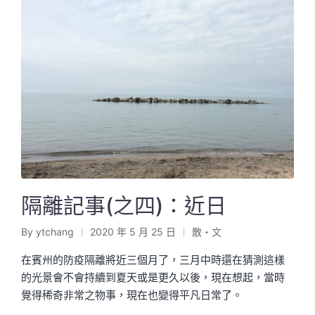
隔離記事(之四)：近日
By
ytchang
2020 年 5 月 25 日
散・文
Posted
Posted
by
in
在賓州的防疫隔離將近三個月了，三月中時還在猜測這樣
的光景會不會持續到夏天或是更久以後，現在想起，當時
覺得稀奇非常之物事，現在也變得平凡日常了。