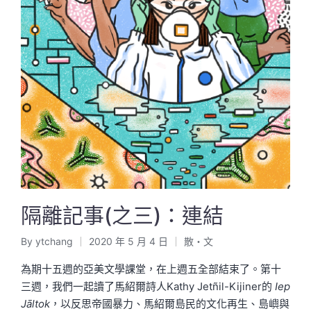
隔離記事(之三)：連結
By
ytchang
2020 年 5 月 4 日
散・文
Posted
Posted
by
in
為期十五週的亞美文學課堂，在上週五全部結束了。第十
三週，我們一起讀了馬紹爾詩人Kathy Jetñil-Kijiner的
Iep
Jāltok
，以反思帝國暴力、馬紹爾島民的文化再生、島嶼與