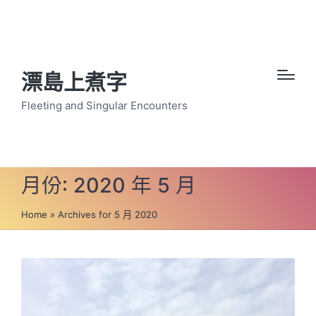
漂島上煮字
Fleeting and Singular Encounters
月份:
2020 年 5 月
Home
»
Archives for 5 月 2020