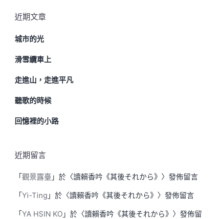
近期文章
城市的光
滑雪纜車上
走進山，走進平凡
聽歌的時候
回憶裡的小路
近期留言
「
觀景露臺
」於〈
讀賴香吟《其後それから》
〉發佈留言
「
Yi-Ting
」於〈
讀賴香吟《其後それから》
〉發佈留言
「
YA HSIN KO
」於〈
讀賴香吟《其後それから》
〉發佈留