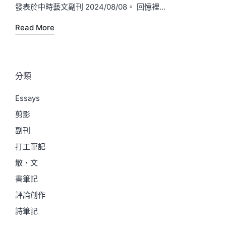
by
in
發表於中時藝文副刊 2024/08/08。 回憶裡…
Read More
分類
Essays
剪影
副刊
打工筆記
散・文
書筆記
評論創作
詩筆記