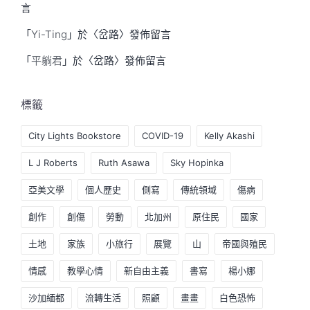
言
「
Yi-Ting
」於〈
岔路
〉發佈留言
「
平躺君
」於〈
岔路
〉發佈留言
標籤
City Lights Bookstore
COVID-19
Kelly Akashi
L J Roberts
Ruth Asawa
Sky Hopinka
亞美文學
個人歷史
側寫
傳統領域
傷病
創作
創傷
勞動
北加州
原住民
國家
土地
家族
小旅行
展覽
山
帝國與殖民
情感
教學心情
新自由主義
書寫
楊小娜
沙加緬都
流轉生活
照顧
畫畫
白色恐怖