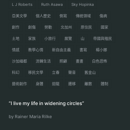
L J Roberts
Ruth Asawa
Sky Hopinka
亞美文學
個人歷史
側寫
傳統領域
傷病
創作
創傷
勞動
北加州
原住民
國家
土地
家族
小旅行
展覽
山
帝國與殖民
情感
教學心情
新自由主義
書寫
楊小娜
沙加緬都
流轉生活
照顧
畫畫
白色恐怖
科幻
移民文學
立春
聲音
舊金山
藝術創作
身體
迴龍
遷移
離散
體制
“I live my life in widening circles”
by Rainer Maria Rilke