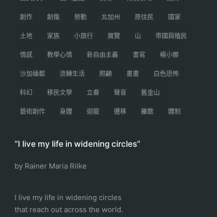
創作
創傷
勞動
北加州
原住民
國家
土地
家族
小旅行
展覽
山
帝國與殖民
情感
教學心情
新自由主義
書寫
楊小娜
沙加緬都
流轉生活
照顧
畫畫
白色恐怖
科幻
移民文學
立春
聲音
舊金山
藝術創作
身體
迴龍
遷移
離散
體制
“I live my life in widening circles”
by Rainer Maria Rilke
I live my life in widening circles
that reach out across the world.