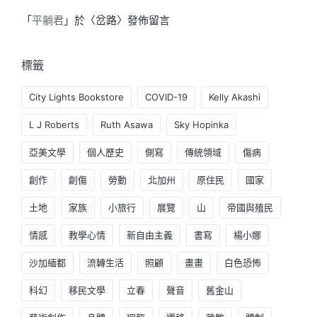
「
平躺君
」於〈
岔路
〉發佈留言
標籤
City Lights Bookstore
COVID-19
Kelly Akashi
L J Roberts
Ruth Asawa
Sky Hopinka
亞美文學
個人歷史
側寫
傳統領域
傷病
創作
創傷
勞動
北加州
原住民
國家
土地
家族
小旅行
展覽
山
帝國與殖民
情感
教學心情
新自由主義
書寫
楊小娜
沙加緬都
流轉生活
照顧
畫畫
白色恐怖
科幻
移民文學
立春
聲音
舊金山