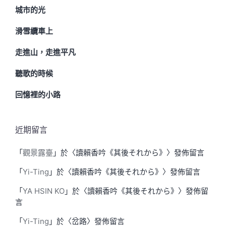
城市的光
滑雪纜車上
走進山，走進平凡
聽歌的時候
回憶裡的小路
近期留言
「
觀景露臺
」於〈
讀賴香吟《其後それから》
〉發佈留言
「
Yi-Ting
」於〈
讀賴香吟《其後それから》
〉發佈留言
「
YA HSIN KO
」於〈
讀賴香吟《其後それから》
〉發佈留
言
「
Yi-Ting
」於〈
岔路
〉發佈留言