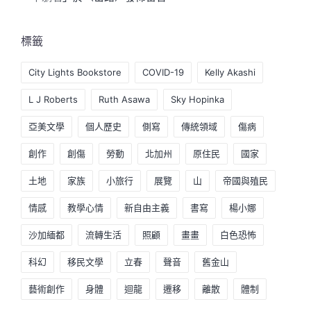
標籤
City Lights Bookstore
COVID-19
Kelly Akashi
L J Roberts
Ruth Asawa
Sky Hopinka
亞美文學
個人歷史
側寫
傳統領域
傷病
創作
創傷
勞動
北加州
原住民
國家
土地
家族
小旅行
展覽
山
帝國與殖民
情感
教學心情
新自由主義
書寫
楊小娜
沙加緬都
流轉生活
照顧
畫畫
白色恐怖
科幻
移民文學
立春
聲音
舊金山
藝術創作
身體
迴龍
遷移
離散
體制