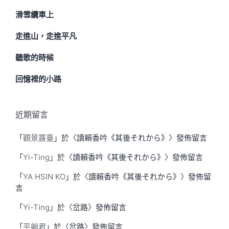
滑雪纜車上
走進山，走進平凡
聽歌的時候
回憶裡的小路
近期留言
「
觀景露臺
」於〈
讀賴香吟《其後それから》
〉發佈留言
「
Yi-Ting
」於〈
讀賴香吟《其後それから》
〉發佈留言
「
YA HSIN KO
」於〈
讀賴香吟《其後それから》
〉發佈留
言
「
Yi-Ting
」於〈
岔路
〉發佈留言
「
平躺君
」於〈
岔路
〉發佈留言