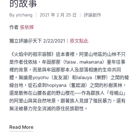
的故事
By
ytchang
2021 年 2 月 25 日
評論創作
Posted
Posted
by
in
作者
張依婷
獨立評論＠天下 2/22/2021｜
原文點此
《火焰中的祖宗容顏》這本書裡，阿里山地區的山林不只
是作者伐依絲・牟固那那（faisʉ . mʉkʉnana）童年往事
裡的背景，而是與牟固那那本人及部落相連的生命共同
體。無論是yoyohu（友友湖）和lalauya（樂野）之間的稜
線台地，從石桌到hopiyana（奮起湖）之間的杉樹黑林，
還是散佈在山腰各處的野山櫻花──作為鄒族人「母親山」
的阿里山與其自然地景，跟著族人見證了殖民暴力，還有
無法被暴力完全消滅的原住民族韌性。
Read More