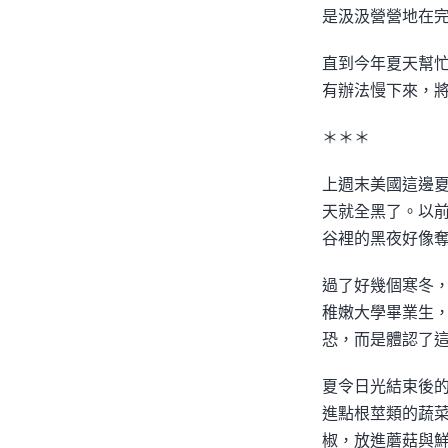
是汲汲營營地在
直到今年夏天幫
有辦法慢下來，
＊＊＊
上週末美國這邊
天就全黑了。以
谷裡的黑夜好像
過了好幾個寒冬
稚嫩大學畢業生，
恐，而是體認了
夏令日光結束後
進點根莖類的蔬
椒，放進蘑菇與