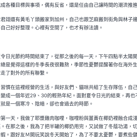
完成各種目標與事項，偶有反省，還是任由自己讓時間的潮流推
忙君翊還有黃毛丫頭搬家到加州，自己也跟芝麻搬到街角與林子
將自己好好整理。心裡有空間了，也才有辦法讀。
夏令日光節約時間結束了，從那之後的每一天，下午四點半太陽
前總是覺得這樣的冬季長夜很難熬，季節性憂鬱提醒著你在海外
奪走了對外的所有聯繫。
，習慣在這裡經營的生活，與好友們、貓咪共組了生存隊伍，自
變成一個年近29、30的輕熟年紀。面對夏令日光的結束，再也
這就是一個寒冷、陰暗，卻也會過去的時節。
的第一天，我做了耶漿雞肉咖哩，咖哩粉與薑黃在椰奶裡融合成
菜。在那之後，我為了把半罐的椰奶用完，又試做了冬蔭功湯，
鮮蝦。跟好友Ｍ開玩笑說冬天開始了，為了不要太憂鬱，要煮些