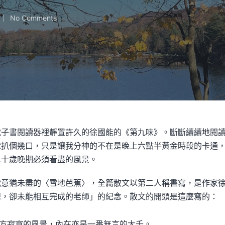
No Comments
電子書閱讀器裡靜置許久的徐國能的《第九味》。斷斷續續地閱
就扒個幾口，只是讓我分神的不在是晚上六點半黃金時段的卡通
二十歲晚期必須看盡的風景。
我意猶未盡的〈雪地芭蕉〉，全篇散文以第二人稱書寫，是作家
想，卻未能相互完成的老師」的紀念。散文的開頭是這麼寫的：
方寂寞的風景，內在亦是一番無言的大千。