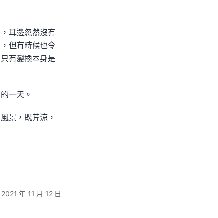
去，耳邊忽然沒有
的，但有時候也令
，只有變換本身是
去的一天。
方風景，既荒涼，
n 2021 年 11 月 12 日