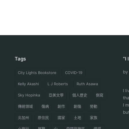
Tags
“I
by
City Lights Bookstore
COVID-19
Kelly Akashi
L J Roberts
Ruth Asawa
I l
Sky Hopinka
亞美文學
個人歷史
側寫
th
I 
傳統領域
傷病
創作
創傷
勞動
but
北加州
原住民
國家
土地
家族
小旅行
展覽
山
帝國與殖民
情感