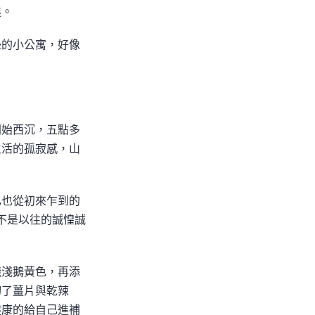
進。
邊的小公寓，好像
開始西沉，五點多
生活的孤寂感，山
己也從初來乍到的
不是以往的誠惶誠
淺淺鵝黃色，再添
切了薑片與乾辣
健康的給自己進補