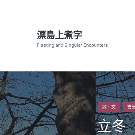
漂島上煮字
Fleeting and Singular Encounters
Posted
散・文
書
in
立冬