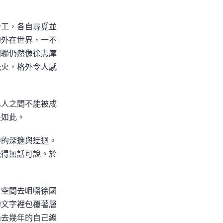
分工，各自尋覓並
的外在世界，一不
關聯仍然像徐志摩
光火，格外令人感
與人之間不能被成
是如此。
中的深邃與迂迴。
覺得無話可說。於
有空間去咀嚼徐國
的文字裡包覆著層
過去幾年的自己總