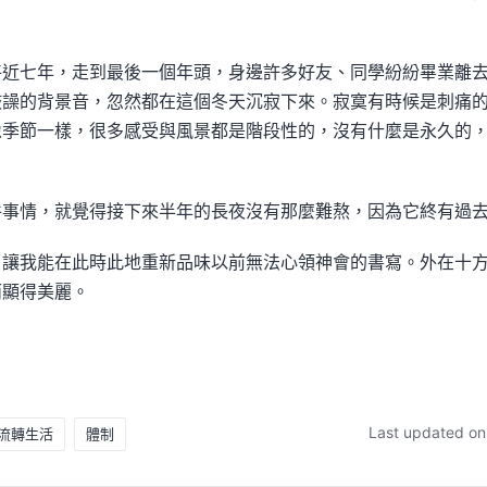
將近七年，走到最後一個年頭，身邊許多好友、同學紛紛畢業離
鼓譟的背景音，忽然都在這個冬天沉寂下來。寂寞有時候是刺痛
像季節一樣，很多感受與風景都是階段性的，沒有什麼是永久的
件事情，就覺得接下來半年的長夜沒有那麼難熬，因為它終有過
，讓我能在此時此地重新品味以前無法心領神會的書寫。外在十
而顯得美麗。
Last updated o
流轉生活
體制