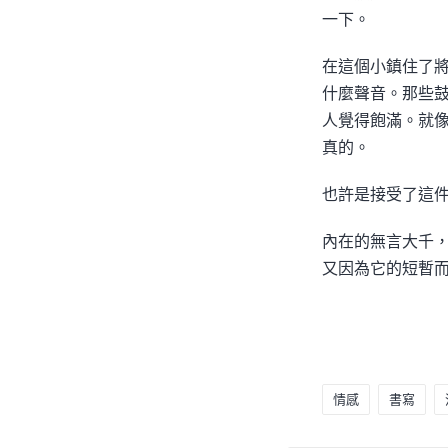
一下。
在這個小鎮住了
什麼聲音。那些
人覺得飽滿。就
真的。
也許是接受了這
內在的無言大千
又因為它的短暫
情感
書寫
Tags: