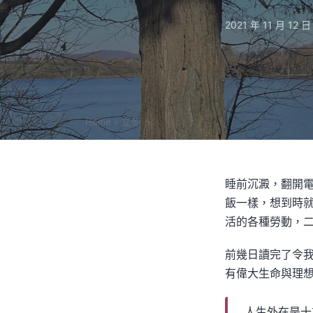
2021 年 11 月 12 日
Home
»
立冬
睡前沉澱，翻開
飯一樣，想到時
活的各種勞動，
前幾日讀完了令
有偉大生命與理
人生外在是十