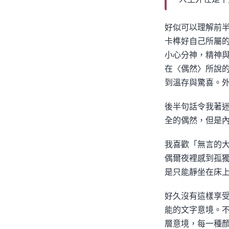
好似可以理解前
卡榫好自己所屬
小心分神，精神
在〈偶然〉所說
到溫存與驚喜。
後半句話令我著
全的偶然，但是
我喜歡「無言的
偶爾夜裡感到孤
是只能靜坐在床
好久沒有這樣享
能的文字意境。
層意境，每一種