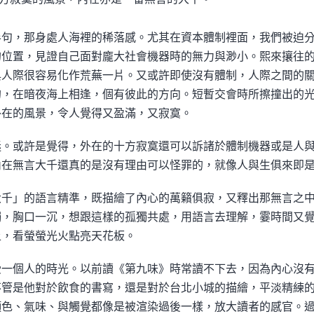
半句，那身處人海裡的稀落感。尤其在資本體制裡面，我們被迫
的位置，見證自己面對龐大社會機器時的無力與渺小。熙來攘往
與人際很容易化作荒蕪一片。又或許即使沒有體制，人際之間的
的，在暗夜海上相逢，個有彼此的方向。短暫交會時所擦撞出的
外在的風景，令人覺得又盈滿，又寂寞。
迷。或許是覺得，外在的十方寂寞還可以訴諸於體制機器或是人
內在無言大千還真的是沒有理由可以怪罪的，就像人與生俱來即
大千」的語言精準，既描繪了內心的萬籟俱寂，又釋出那無言之
獨，胸口一沉，想跟這樣的孤獨共處，用語言去理解，霎時間又
上，看螢螢光火點亮天花板。
受一個人的時光。以前讀
《第九味》時常讀不下去，因為內心沒
不管是他對於飲食的書寫，還是對於台北小城的描繪，平淡精練
顏色、氣味、與觸覺都像是被渲染過後一樣，放大讀者的感官。