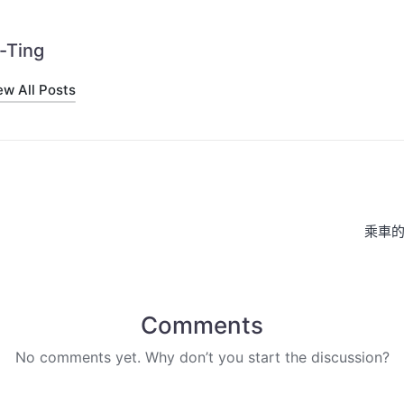
-Ting
ew All Posts
on
乘車
Comments
No comments yet. Why don’t you start the discussion?