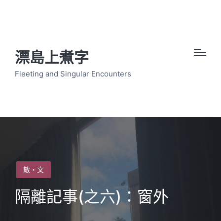
漂島上煮字
Fleeting and Singular Encounters
Posted
散・文
in
隔離記事(之六)：窗外