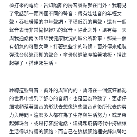
檯打來的電話，告知隔離的房客餐點就在門外。我聽見
了電話那一頭四個不同的聲音：帶有娃娃音的年輕女
聲，吞吐緩慢的中年聲調，平穩低沉的男聲，還有一個
聲音表情非常愉悅輕巧的聲音。除此之外，還有每一天
與我通話兩次確認我健康狀況的區公所幹事，那是一個
有朝氣的可愛女聲。打著這些字的時候，窗外傳來組裝
彈珠台與遮雨棚的聲音，傘骨與鋼筋摩擦著地板，搭建
起架子，搭建起生活。
聆聽這些聲音，窗外的與窗內的，暫時在一個瘋狂暴亂
的世界中找到了舒心的音頻。也是因為聆聽了，更想仔
細地頻藉著聲音的形狀去想像這些聲音背後所代表的勞
力與時間。這麼多人都在為了生存與生活努力，或是架
起彈珠台，或是打客服電話，建構起疫情時代中持續讓
生活得以持續的網絡。而自己在這樣網絡裡安靜無聲地