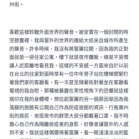
州街。
喜歡這樣聆聽外面世界的聲音。被安置在一個封閉的時
空膠囊裡，我與窗外的世界的連結大抵來自城市所產生
的聲音。許多時候，我沒有將窗簾拉開，因為我的正對
面就是一排住家公寓，樓下就是夜市攤販，總是不習慣
讓人近距離地看見我。這樣的不安感一方面來自於以前
在台北的住家對面時常有一位中年男子站在樓梯間緊盯
著我們家的客廳看，有一次甚至隔著街對著坐在客廳看
電視的我自慰，那種被暴露在男性視角下的恐懼就這樣
烙印在我的身體裡。想拉起窗簾的另一個原因是因為我
落腳的旅館有公開自己作為防疫旅館的資訊，行進廣州
街的居民、來逛夜市的群眾大部分都戴著口罩，我不時
擔心自己作為隔離檢疫者的身影，好像會讓窗外的人感
到不安。我就這樣偶爾倚著窗簾，看一眼淺淺淡淡的藍