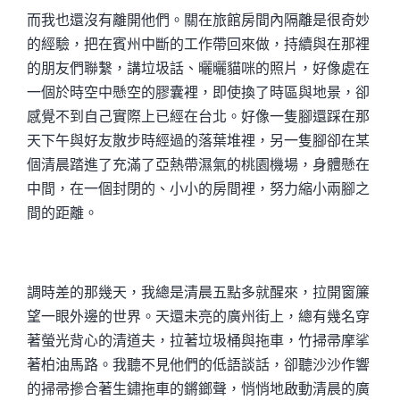
而我也還沒有離開他們。關在旅館房間內隔離是很奇妙
的經驗，把在賓州中斷的工作帶回來做，持續與在那裡
的朋友們聯繫，講垃圾話、曬曬貓咪的照片，好像處在
一個於時空中懸空的膠囊裡，即使換了時區與地景，卻
感覺不到自己實際上已經在台北。好像一隻腳還踩在那
天下午與好友散步時經過的落葉堆裡，另一隻腳卻在某
個清晨踏進了充滿了亞熱帶濕氣的桃園機場，身體懸在
中間，在一個封閉的、小小的房間裡，努力縮小兩腳之
間的距離。
調時差的那幾天，我總是清晨五點多就醒來，拉開窗簾
望一眼外邊的世界。天還未亮的廣州街上，總有幾名穿
著螢光背心的清道夫，拉著垃圾桶與拖車，竹掃帚摩挲
著柏油馬路。我聽不見他們的低語談話，卻聽沙沙作響
的掃帚摻合著生鏽拖車的鏘鎯聲，悄悄地啟動清晨的廣