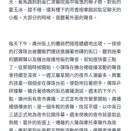
天，看馬路斜對面仁濟醫院風中搖曳的椰子樹，對街的
愛玉冰、甜不辣，還有樓下的芳香按摩館前駐足聊天的
小販。大部分的時候，我聽著外面的聲音。
每天下午，廣州街上的攤商們陸陸續續地出現，一排排
的打彈珠台被攤販們運送進鋪著地磚的街口，聽到拖車
的鏘鎯聲以及機台碰撞地板的聲音，就知道快要三點
了。從那個時候開始，小彈珠在機台裡碰撞滾動的聲音
會持續至深夜。一週又屬星期六的夜市人潮最多，興奮
的孩童一個個坐在彈珠台前，使勁地拉著把手，彈珠乒
砰撞擊，雜合著傍晚的街坊廣播測試。週末的下午六
點，廣州街有夜市廣播，正式宣布夜市營業開始。廣播
裡頭傳來的，是一個年輕的男聲，悅耳平穩，以中英日
三語正式地為夜市拉開序幕。週末傍晚的夜市就是如此
熱鬧，窗外的街道上，嘈雜的人聲與摩托車聲作為背
景，應和著到午夜都不間斷滾動的彈珠，偶爾再堆疊著