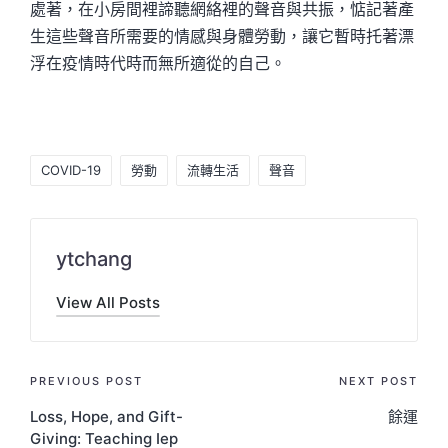
處著，在小房間裡諦聽網絡裡的聲音與共振，惦記著產
生這些聲音所需要的情感與身體勞動，讓它暫時托著漂
浮在疫情時代時而無所適從的自己。
Tags:
COVID-19
勞動
流轉生活
聲音
ytchang
View All Posts
Post
PREVIOUS POST
NEXT POST
Loss, Hope, and Gift-
餘運
navigation
Giving: Teaching Iep