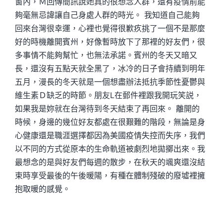
窗內，Ｍ回傳簡訊說她真的很想念人群，還有疫情前能
夠毫無忌諱讓自己身處人群的時光。 我知道自己能夠
回來台灣很幸運，心裡也覺得很歉疚挑了一個不是那麼
好的時機離開賓州，好像暫時放下了那裡的好友們，很
多事情不能夠幫忙，也無法承諾。賓州的冬天又暗又
長，還沒有五點天就全黑了，冰冷的日子會持續到明年
五月，漫長的冬天就是一個想盡辦法抵抗季節性憂鬱與
維生素Ｄ缺乏的時節。朋友L在郵件裡跟我開玩笑説，
如果我是妳就在台灣待到冬天結束了再回來。 離開的
時候，身邊的幾位好友都處在很艱難的階段，無論是身
心健康還是職涯選擇都因為美國疫情失控而失序，我們
以不同的方式從原本的生命軌道被劇烈地拋擲出來。我
最想念的是與好友們每週的散步，在秋天的颯爽還沒結
束時享受最後的午後暖陽，有種在體制殘破的廢墟裡擁
抱取暖的感覺。