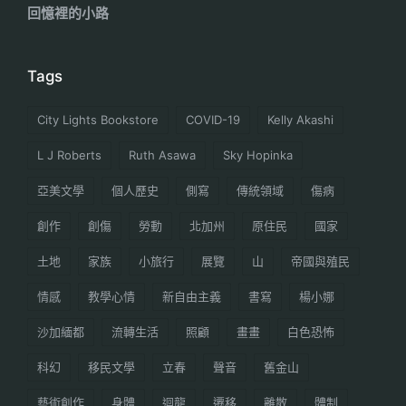
回憶裡的小路
Tags
City Lights Bookstore
COVID-19
Kelly Akashi
L J Roberts
Ruth Asawa
Sky Hopinka
亞美文學
個人歷史
側寫
傳統領域
傷病
創作
創傷
勞動
北加州
原住民
國家
土地
家族
小旅行
展覽
山
帝國與殖民
情感
教學心情
新自由主義
書寫
楊小娜
沙加緬都
流轉生活
照顧
畫畫
白色恐怖
科幻
移民文學
立春
聲音
舊金山
藝術創作
身體
迴龍
遷移
離散
體制