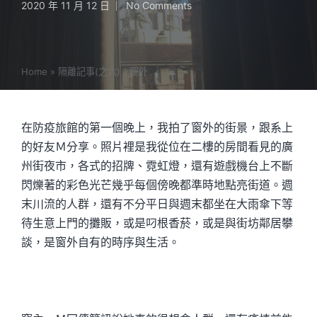
2020 年 11 月 12 日
No Comments
Home
»
隔離記事(之六)：窗外
在防疫旅館的第一個晚上，我拍了窗外的街景，跟系上
的好友Ｍ分享。照片裡是我從位在二樓的房間看見的廣
州街夜市，各式的招牌、霓虹燈，還有遊戲機台上不斷
閃爍著的彩色光芒幾乎每個傍晚都準時地點亮街道。週
末川流的人群，還有不分平日與週末都坐在大雨傘下等
待生意上門的攤販，或是叼根香菸，或是與街坊鄰居攀
談，是窗外自有的時序與生活。