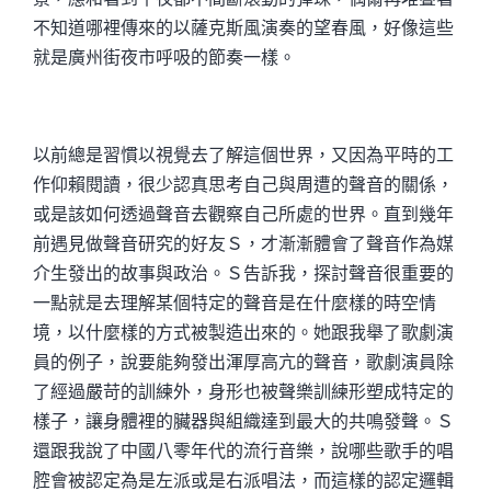
不知道哪裡傳來的以薩克斯風演奏的望春風，好像這些
就是廣州街夜市呼吸的節奏一樣。
以前總是習慣以視覺去了解這個世界，又因為平時的工
作仰賴閱讀，很少認真思考自己與周遭的聲音的關係，
或是該如何透過聲音去觀察自己所處的世界。直到幾年
前遇見做聲音研究的好友Ｓ，才漸漸體會了聲音作為媒
介生發出的故事與政治。Ｓ告訴我，探討聲音很重要的
一點就是去理解某個特定的聲音是在什麼樣的時空情
境，以什麼樣的方式被製造出來的。她跟我舉了歌劇演
員的例子，說要能夠發出渾厚高亢的聲音，歌劇演員除
了經過嚴苛的訓練外，身形也被聲樂訓練形塑成特定的
樣子，讓身體裡的臟器與組織達到最大的共鳴發聲。Ｓ
還跟我說了中國八零年代的流行音樂，說哪些歌手的唱
腔會被認定為是左派或是右派唱法，而這樣的認定邏輯